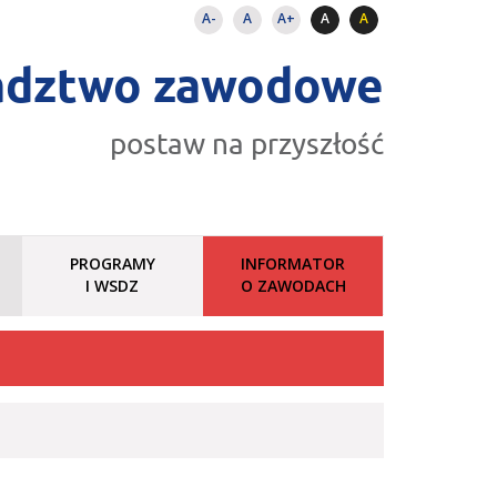
A-
A
A+
A
A
adztwo zawodowe
postaw na przyszłość
PROGRAMY
INFORMATOR
I WSDZ
O ZAWODACH