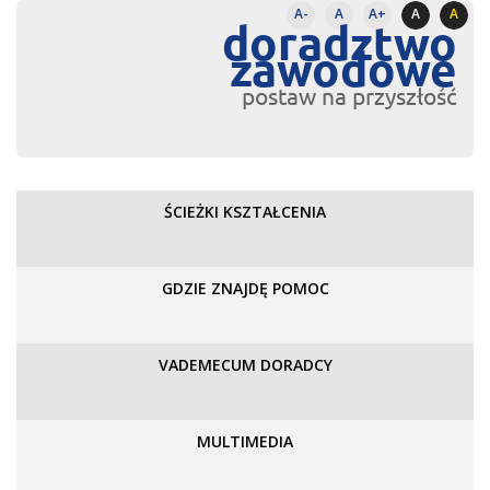
A-
A
A+
A
A
doradztwo
zawodowe
postaw na przyszłość
ŚCIEŻKI KSZTAŁCENIA
GDZIE ZNAJDĘ POMOC
VADEMECUM DORADCY
MULTIMEDIA