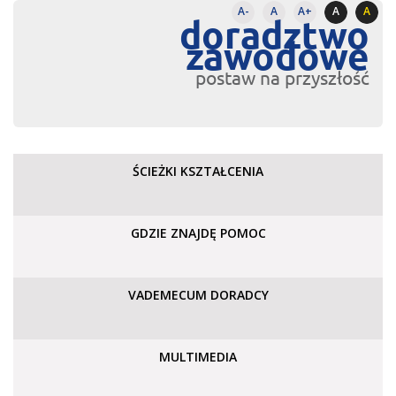
A-
A
A+
A
A
doradztwo
zawodowe
postaw na przyszłość
ŚCIEŻKI KSZTAŁCENIA
GDZIE ZNAJDĘ POMOC
VADEMECUM DORADCY
MULTIMEDIA