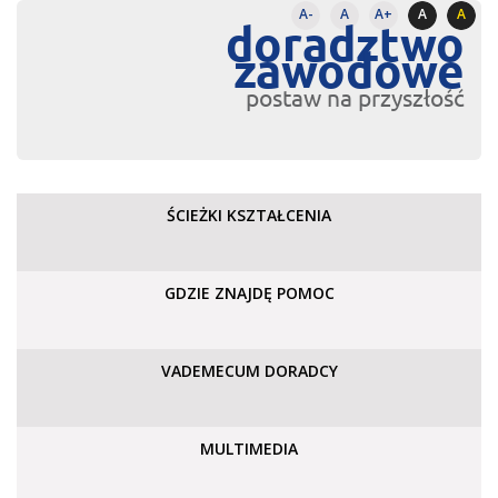
A-
A
A+
A
A
doradztwo
zawodowe
postaw na przyszłość
ŚCIEŻKI KSZTAŁCENIA
GDZIE ZNAJDĘ POMOC
VADEMECUM DORADCY
MULTIMEDIA