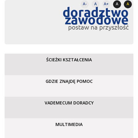
A-
A
A+
A
A
doradztwo
zawodowe
postaw na przyszłość
ŚCIEŻKI KSZTAŁCENIA
GDZIE ZNAJDĘ POMOC
VADEMECUM DORADCY
MULTIMEDIA