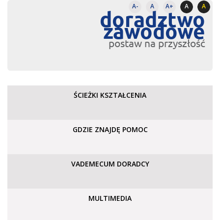
A-
A
A+
A
A
doradztwo
zawodowe
postaw na przyszłość
ŚCIEŻKI KSZTAŁCENIA
GDZIE ZNAJDĘ POMOC
VADEMECUM DORADCY
MULTIMEDIA