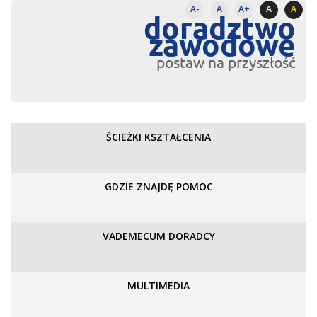
A-
A
A+
A
A
doradztwo
zawodowe
postaw na przyszłość
ŚCIEŻKI KSZTAŁCENIA
GDZIE ZNAJDĘ POMOC
VADEMECUM DORADCY
MULTIMEDIA