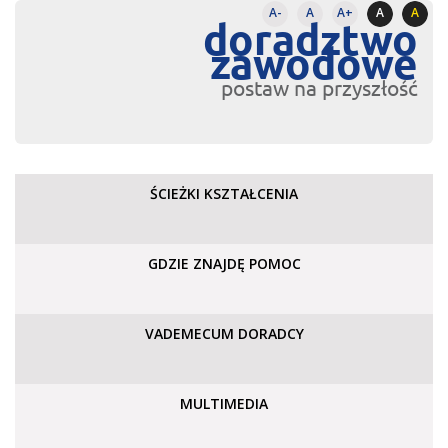
A-
A
A+
A
A
doradztwo
zawodowe
postaw na przyszłość
ŚCIEŻKI KSZTAŁCENIA
GDZIE ZNAJDĘ POMOC
VADEMECUM DORADCY
MULTIMEDIA