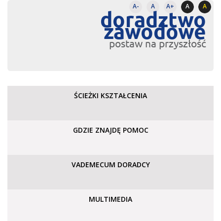
A-
A
A+
A
A
doradztwo
zawodowe
postaw na przyszłość
ŚCIEŻKI KSZTAŁCENIA
GDZIE ZNAJDĘ POMOC
VADEMECUM DORADCY
MULTIMEDIA