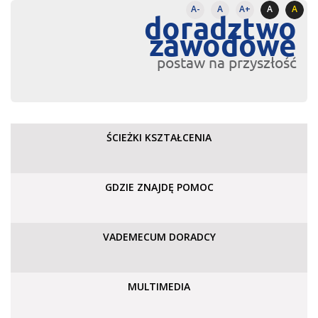
A-
A
A+
A
A
doradztwo
zawodowe
postaw na przyszłość
ŚCIEŻKI KSZTAŁCENIA
GDZIE ZNAJDĘ POMOC
VADEMECUM DORADCY
MULTIMEDIA