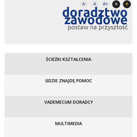
A-
A
A+
A
A
doradztwo
zawodowe
postaw na przyszłość
ŚCIEŻKI KSZTAŁCENIA
GDZIE ZNAJDĘ POMOC
VADEMECUM DORADCY
MULTIMEDIA