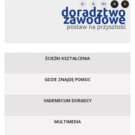
A-
A
A+
A
A
doradztwo
zawodowe
postaw na przyszłość
ŚCIEŻKI KSZTAŁCENIA
GDZIE ZNAJDĘ POMOC
VADEMECUM DORADCY
MULTIMEDIA