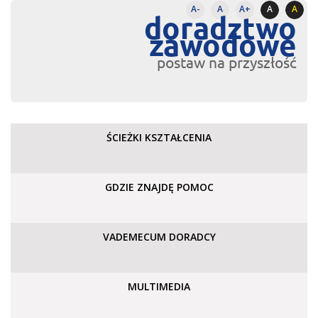
A-
A
A+
A
A
doradztwo
zawodowe
postaw na przyszłość
ŚCIEŻKI KSZTAŁCENIA
GDZIE ZNAJDĘ POMOC
VADEMECUM DORADCY
MULTIMEDIA