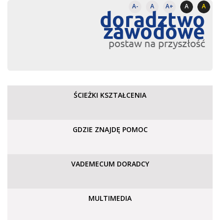
A-
A
A+
A
A
doradztwo
zawodowe
postaw na przyszłość
ŚCIEŻKI KSZTAŁCENIA
GDZIE ZNAJDĘ POMOC
VADEMECUM DORADCY
MULTIMEDIA