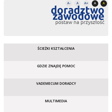
A-
A
A+
A
A
doradztwo
zawodowe
postaw na przyszłość
ŚCIEŻKI KSZTAŁCENIA
GDZIE ZNAJDĘ POMOC
VADEMECUM DORADCY
MULTIMEDIA