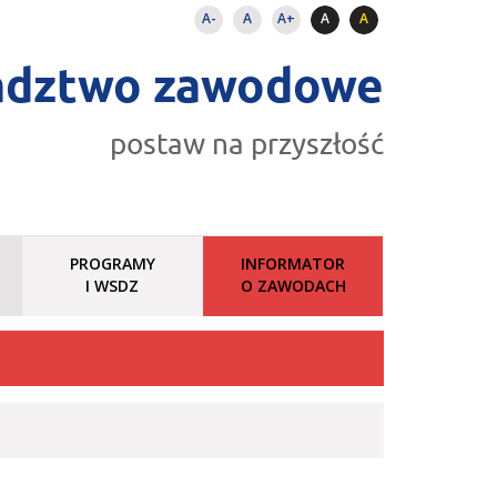
A-
A
A+
A
A
adztwo zawodowe
postaw na przyszłość
PROGRAMY
INFORMATOR
I WSDZ
O ZAWODACH