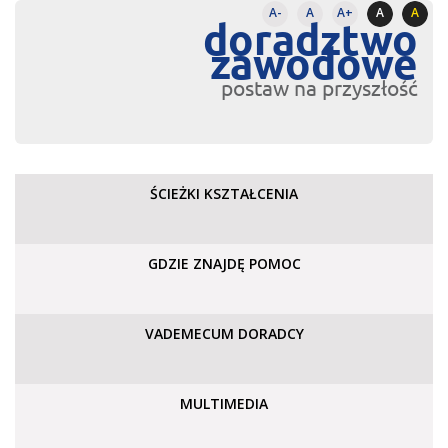
A-
A
A+
A
A
doradztwo
zawodowe
postaw na przyszłość
ŚCIEŻKI KSZTAŁCENIA
GDZIE ZNAJDĘ POMOC
VADEMECUM DORADCY
MULTIMEDIA