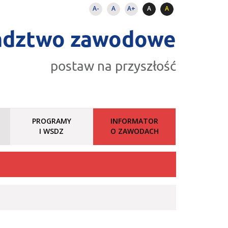
A-
A
A+
A
A
adztwo zawodowe
postaw na przyszłość
PROGRAMY
INFORMATOR
I WSDZ
O ZAWODACH