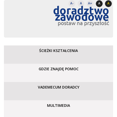
A-
A
A+
A
A
doradztwo
zawodowe
postaw na przyszłość
ŚCIEŻKI KSZTAŁCENIA
GDZIE ZNAJDĘ POMOC
VADEMECUM DORADCY
MULTIMEDIA