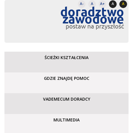
A-
A
A+
A
A
doradztwo
zawodowe
postaw na przyszłość
ŚCIEŻKI KSZTAŁCENIA
GDZIE ZNAJDĘ POMOC
VADEMECUM DORADCY
MULTIMEDIA