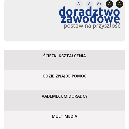
A-
A
A+
A
A
doradztwo
zawodowe
postaw na przyszłość
ŚCIEŻKI KSZTAŁCENIA
GDZIE ZNAJDĘ POMOC
VADEMECUM DORADCY
MULTIMEDIA