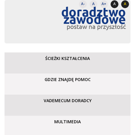
A-
A
A+
A
A
doradztwo
zawodowe
postaw na przyszłość
ŚCIEŻKI KSZTAŁCENIA
GDZIE ZNAJDĘ POMOC
VADEMECUM DORADCY
MULTIMEDIA