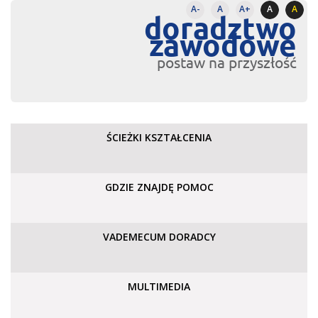
A-
A
A+
A
A
doradztwo
zawodowe
postaw na przyszłość
ŚCIEŻKI KSZTAŁCENIA
GDZIE ZNAJDĘ POMOC
VADEMECUM DORADCY
MULTIMEDIA