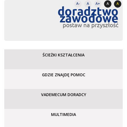
A-
A
A+
A
A
doradztwo
zawodowe
postaw na przyszłość
ŚCIEŻKI KSZTAŁCENIA
GDZIE ZNAJDĘ POMOC
VADEMECUM DORADCY
MULTIMEDIA