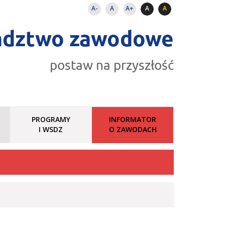
A-
A
A+
A
A
adztwo zawodowe
postaw na przyszłość
PROGRAMY
INFORMATOR
I WSDZ
O ZAWODACH