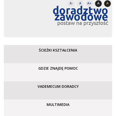
A-
A
A+
A
A
doradztwo
zawodowe
postaw na przyszłość
ŚCIEŻKI KSZTAŁCENIA
GDZIE ZNAJDĘ POMOC
VADEMECUM DORADCY
MULTIMEDIA