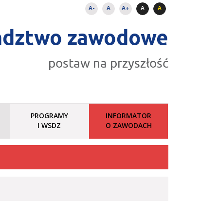
A-
A
A+
A
A
adztwo zawodowe
postaw na przyszłość
PROGRAMY
INFORMATOR
I WSDZ
O ZAWODACH