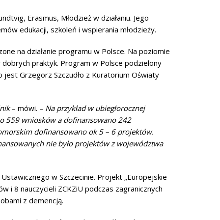
ndtvig, Erasmus, Młodzież w działaniu. Jego
emów edukacji, szkoleń i wspierania młodzieży.
zone na działanie programu w Polsce. Na poziomie
y dobrych praktyk. Program w Polsce podzielony
 jest Grzegorz Szczudło z Kuratorium Oświaty
nik
– mówi. –
Na przykład w ubiegłorocznej
żono 559 wniosków a dofinansowano 242
pomorskim dofinansowano ok 5 – 6 projektów.
finansowanych nie było projektów z województwa
stawicznego w Szczecinie. Projekt „Europejskie
w i 8 nauczycieli ZCKZiU podczas zagranicznych
sobami z demencją.