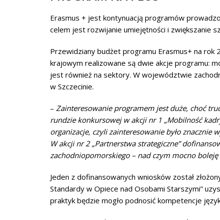
Erasmus + jest kontynuacją programów prowadzonyc
celem jest rozwijanie umiejętności i zwiększanie 
Przewidziany budżet programu Erasmus+ na rok 20
krajowym realizowane są dwie akcje programu: mo
jest również na sektory. W województwie zachod
w Szczecinie.
–
Zainteresowanie programem jest duże, choć trudn
rundzie konkursowej w akcji nr 1 „Mobilność kad
organizacje, czyli zainteresowanie było znaczn
W akcji nr 2 „Partnerstwa strategiczne” dofinan
zachodniopomorskiego – nad czym mocno boleję
Jeden z dofinansowanych wniosków został złożon
Standardy w Opiece nad Osobami Starszymi” uzysk
praktyk będzie mogło podnosić kompetencje język