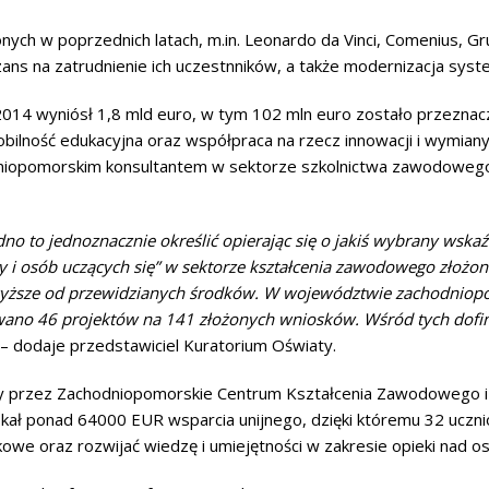
h w poprzednich latach, m.in. Leonardo da Vinci, Comenius, Gru
szans na zatrudnienie ich uczestnników, a także modernizacja syst
14 wyniósł 1,8 mld euro, w tym 102 mln euro zostało przeznac
bilność edukacyjna oraz współpraca na rzecz innowacji i wymian
niopomorskim konsultantem w sektorze szkolnictwa zawodowego
o to jednoznacznie określić opierając się o jakiś wybrany wskaź
ry i osób uczących się” w sektorze kształcenia zawodowego zło
ie wyższe od przewidzianych środków. W województwie zachodnio
sowano 46 projektów na 141 złożonych wniosków. Wśród tych do
– dodaje przedstawiciel Kuratorium Oświaty.
y przez Zachodniopomorskie Centrum Kształcenia Zawodowego i U
ał ponad 64000 EUR wsparcia unijnego, dzięki któremu 32 ucznió
owe oraz rozwijać wiedzę i umiejętności w zakresie opieki nad o