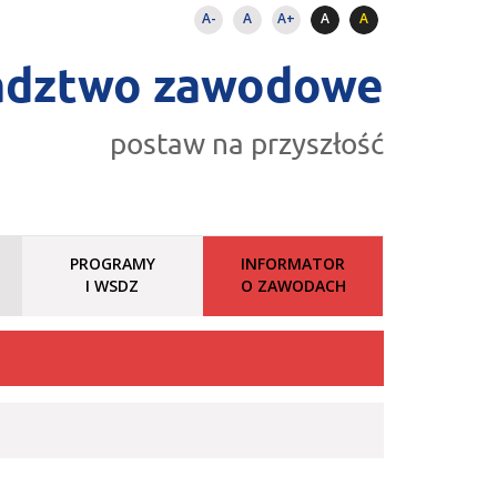
A-
A
A+
A
A
adztwo zawodowe
postaw na przyszłość
PROGRAMY
INFORMATOR
I WSDZ
O ZAWODACH