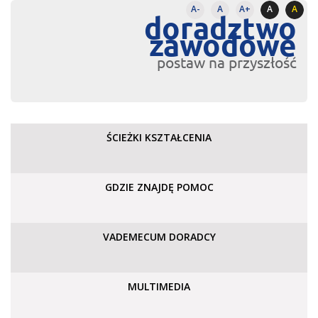
A-
A
A+
A
A
doradztwo
zawodowe
postaw na przyszłość
ŚCIEŻKI KSZTAŁCENIA
GDZIE ZNAJDĘ POMOC
VADEMECUM DORADCY
MULTIMEDIA