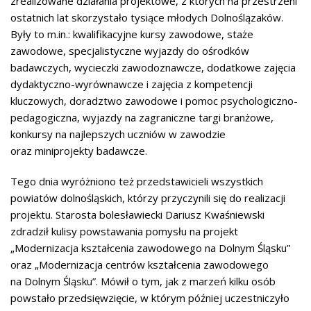
zrealizowane działania projektowe, z których na przestrzeni
ostatnich lat skorzystało tysiące młodych Dolnoślązaków.
Były to m.in.: kwalifikacyjne kursy zawodowe, staże
zawodowe, specjalistyczne wyjazdy do ośrodków
badawczych, wycieczki zawodoznawcze, dodatkowe zajęcia
dydaktyczno-wyrównawcze i zajęcia z kompetencji
kluczowych, doradztwo zawodowe i pomoc psychologiczno-
pedagogiczna, wyjazdy na zagraniczne targi branżowe,
konkursy na najlepszych uczniów w zawodzie
oraz miniprojekty badawcze.
Tego dnia wyróżniono też przedstawicieli wszystkich
powiatów dolnośląskich, którzy przyczynili się do realizacji
projektu. Starosta bolesławiecki Dariusz Kwaśniewski
zdradził kulisy powstawania pomysłu na projekt
„Modernizacja kształcenia zawodowego na Dolnym Śląsku”
oraz „Modernizacja centrów kształcenia zawodowego
na Dolnym Śląsku”. Mówił o tym, jak z marzeń kilku osób
powstało przedsięwzięcie, w którym później uczestniczyło