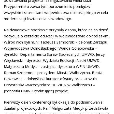
powstawania projektu i zaangażowaniu wielu ludzi.
Przypomniał o zawartym porozumieniu pomiędzy
wszystkimi starostami województwa dolnośląskiego w celu
modernizacji kształcenia zawodowego.
Na dwudniowe spotkanie przybyły osoby, które na co dzień
decydują o kształcie edukacji w województwie dolnośląskim.
Wśród nich byli m.in.: Tadeusz Samborski – członek Zarządu
Województwa Dolnośląskiego, Wanda Gołębiowska –
dyrektor Departamentu Spraw Społecznych UMWD, Jerzy
Więcławski – dyrektor Wydziału Edukacji i Nauki UMWD,
Małgorzata Medyk – zastępca dyrektora WEiN UMWD,
Roman Szełemej – prezydent Miasta Wałbrzycha, Beata
Pawłowicz – dolnośląski kurator oświaty oraz Urszula
Przystalska –wicedyrektor DCIZiDN w Wałbrzychu –
jednostki UMWD realizującej projekt.
Pierwszy dzień konferencji był okazją do podsumowania
działań projektowych. Pani Małgorzata Medyk przedstawiła