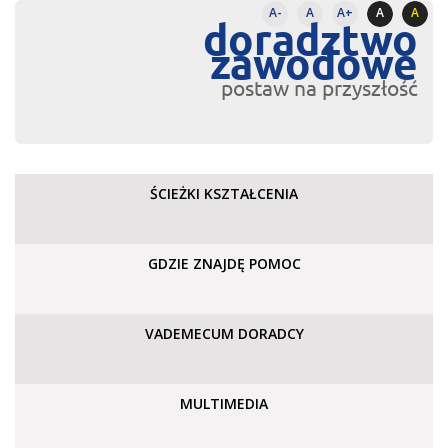
A-
A
A+
A
A
doradztwo
zawodowe
postaw na przyszłość
ŚCIEŻKI KSZTAŁCENIA
GDZIE ZNAJDĘ POMOC
VADEMECUM DORADCY
MULTIMEDIA