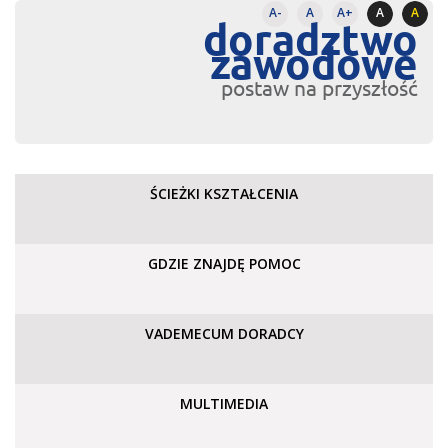
A-
A
A+
A
A
doradztwo
zawodowe
postaw na przyszłość
ŚCIEŻKI KSZTAŁCENIA
GDZIE ZNAJDĘ POMOC
VADEMECUM DORADCY
MULTIMEDIA