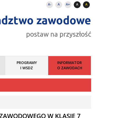
A-
A
A+
A
A
adztwo zawodowe
postaw na przyszłość
PROGRAMY
INFORMATOR
I WSDZ
O ZAWODACH
 ZAWODOWEGO W KLASIE 7