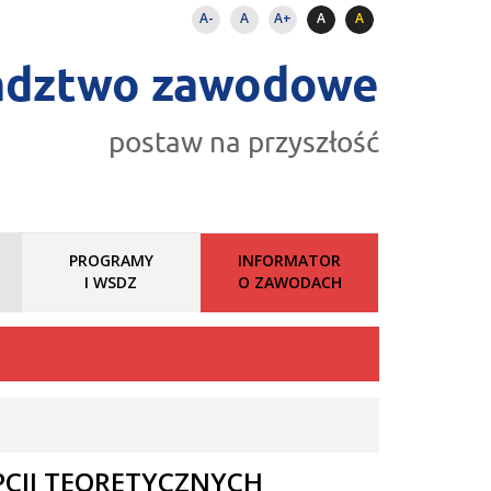
A-
A
A+
A
A
adztwo zawodowe
postaw na przyszłość
PROGRAMY
INFORMATOR
I WSDZ
O ZAWODACH
CJI TEORETYCZNYCH