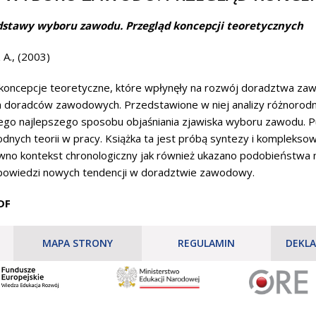
dstawy wyboru zawodu. Przegląd koncepcji teoretycznych
A., (2003)
koncepcje teoretyczne, które wpłynęły na rozwój doradztwa za
h doradców zawodowych. Przedstawione w niej analizy różnorodn
dnego najlepszego sposobu objaśniania zjawiska wyboru zawodu. P
odnych teorii w pracy. Książka ta jest próbą syntezy i komple
wno kontekst chronologiczny jak również ukazano podobieństwa 
apowiedzi nowych tendencji w doradztwie zawodowy.
PDF
MAPA STRONY
REGULAMIN
DEKLA