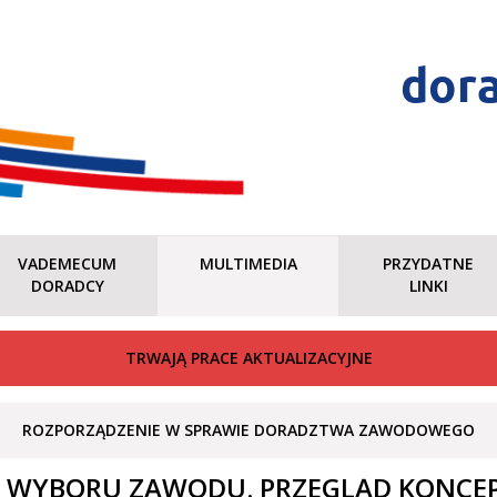
dor
VADEMECUM
MULTIMEDIA
PRZYDATNE
DORADCY
LINKI
TRWAJĄ PRACE AKTUALIZACYJNE
ROZPORZĄDZENIE W SPRAWIE DORADZTWA ZAWODOWEGO
 WYBORU ZAWODU. PRZEGLĄD KONCEP