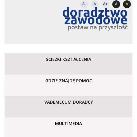
A-
A
A+
A
A
doradztwo
zawodowe
postaw na przyszłość
ŚCIEŻKI KSZTAŁCENIA
GDZIE ZNAJDĘ POMOC
VADEMECUM DORADCY
MULTIMEDIA