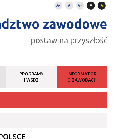
A-
A
A+
A
A
adztwo zawodowe
postaw na przyszłość
PROGRAMY
INFORMATOR
I WSDZ
O ZAWODACH
POLSCE