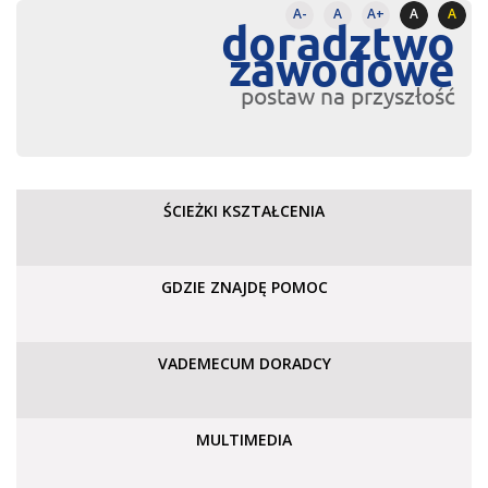
A-
A
A+
A
A
doradztwo
zawodowe
postaw na przyszłość
ŚCIEŻKI KSZTAŁCENIA
GDZIE ZNAJDĘ POMOC
VADEMECUM DORADCY
MULTIMEDIA