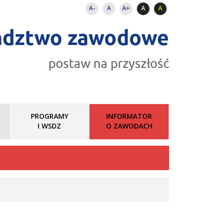
A-
A
A+
A
A
adztwo zawodowe
postaw na przyszłość
PROGRAMY
INFORMATOR
I WSDZ
O ZAWODACH