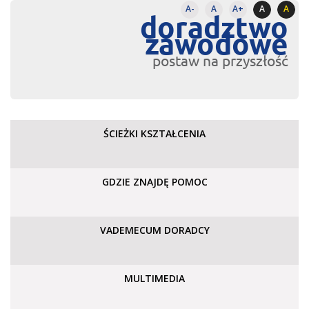
A-
A
A+
A
A
doradztwo
zawodowe
postaw na przyszłość
ŚCIEŻKI KSZTAŁCENIA
GDZIE ZNAJDĘ POMOC
VADEMECUM DORADCY
MULTIMEDIA