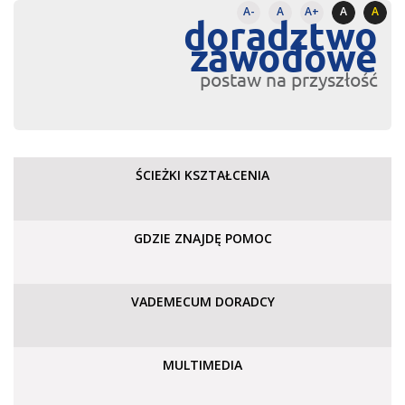
A-
A
A+
A
A
doradztwo
zawodowe
postaw na przyszłość
ŚCIEŻKI KSZTAŁCENIA
GDZIE ZNAJDĘ POMOC
VADEMECUM DORADCY
MULTIMEDIA