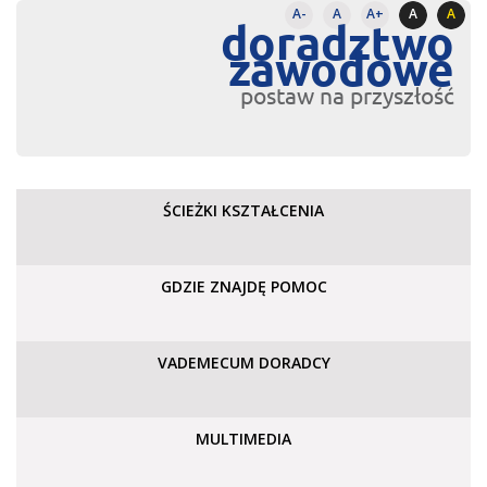
A-
A
A+
A
A
doradztwo
zawodowe
postaw na przyszłość
ŚCIEŻKI KSZTAŁCENIA
GDZIE ZNAJDĘ POMOC
VADEMECUM DORADCY
MULTIMEDIA