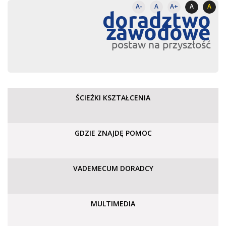
A-
A
A+
A
A
doradztwo
zawodowe
postaw na przyszłość
ŚCIEŻKI KSZTAŁCENIA
GDZIE ZNAJDĘ POMOC
VADEMECUM DORADCY
MULTIMEDIA