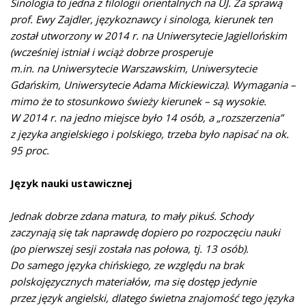
Sinologia to jedna z filologii orientalnych na UJ. Za sprawą
prof. Ewy Zajdler, językoznawcy i sinologa, kierunek ten
został utworzony w 2014 r. na Uniwersytecie Jagiellońskim
(wcześniej istniał i wciąż dobrze prosperuje
m.in. na Uniwersytecie Warszawskim, Uniwersytecie
Gdańskim, Uniwersytecie Adama Mickiewicza). Wymagania –
mimo że to stosunkowo świeży kierunek – są wysokie.
W 2014 r. na jedno miejsce było 14 osób, a „rozszerzenia”
z języka angielskiego i polskiego, trzeba było napisać na ok.
95 proc.
Język nauki ustawicznej
Jednak dobrze zdana matura, to mały pikuś. Schody
zaczynają się tak naprawdę dopiero po rozpoczęciu nauki
(po pierwszej sesji została nas połowa, tj. 13 osób).
Do samego języka chińskiego, ze względu na brak
polskojęzycznych materiałów, ma się dostęp jedynie
przez język angielski, dlatego świetna znajomość tego języka