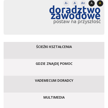
A-
A
A+
A
A
doradztwo
zawodowe
postaw na przyszłość
ŚCIEŻKI KSZTAŁCENIA
GDZIE ZNAJDĘ POMOC
VADEMECUM DORADCY
MULTIMEDIA