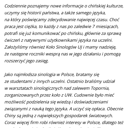
Codziennie poznajemy nowe informacje o chińskiej kulturze,
uczymy się historii państwa, a także samego języka,
na który poświęcamy zdecydowanie najwięcej czasu. Choć
praca jest ciężka, to każdy z nas po zaledwie 7 miesiącach,
potrafi się już komunikować po chińsku, głównie za sprawą
ćwiczeń z natywnymi użytkownikami języka na uczelni.
Założyliśmy również Koło Sinologów UJ
i mamy nadzieję,
że następne roczniki wesprą nas w jego działaniu
i pomogą
rozszerzyć jego zasięg.
Jako najmłodsza sinologia w Polsce, bratamy się
ze studentami
z innych uczelni. Ostatnio braliśmy udział
w warsztatach sinologicznych nad zalewem Topornia,
zorganizowanych przez koło z UW. Cudownie było mieć
możliwość podzielenia się wiedzą i doświadczeniami
związanymi
z nauką tego języka. A uczyć się opłaca. Obecnie
Chiny są jedną
z największych gospodarek światowych.
Coraz więcej firm robi również interesy w Polsce, dlatego też