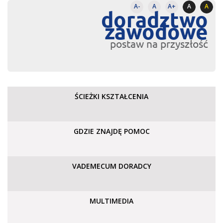
A-
A
A+
A
A
doradztwo
zawodowe
postaw na przyszłość
ŚCIEŻKI KSZTAŁCENIA
GDZIE ZNAJDĘ POMOC
VADEMECUM DORADCY
MULTIMEDIA