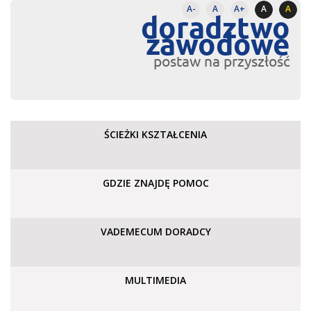
A-
A
A+
A
A
doradztwo
zawodowe
postaw na przyszłość
ŚCIEŻKI KSZTAŁCENIA
GDZIE ZNAJDĘ POMOC
VADEMECUM DORADCY
MULTIMEDIA