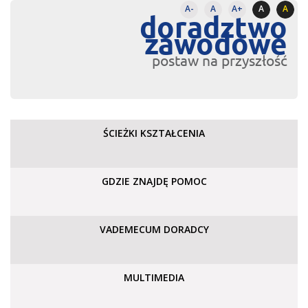
A-
A
A+
A
A
doradztwo
zawodowe
postaw na przyszłość
ŚCIEŻKI KSZTAŁCENIA
GDZIE ZNAJDĘ POMOC
VADEMECUM DORADCY
MULTIMEDIA