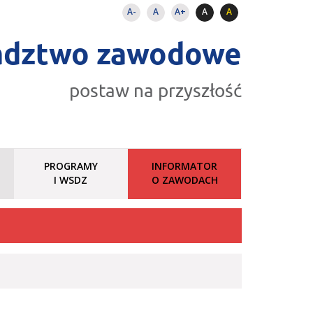
A-
A
A+
A
A
adztwo zawodowe
postaw na przyszłość
PROGRAMY
INFORMATOR
I WSDZ
O ZAWODACH