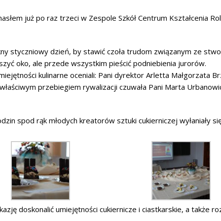
hasłem już po raz trzeci w Zespole Szkół Centrum Kształcenia Ro
kny styczniowy dzień, by stawić czoła trudom związanym ze stwo
eszyć oko, ale przede wszystkim pieścić podniebienia jurorów.
iejętności kulinarne oceniali: Pani dyrektor Arletta Małgorzata Br
właściwym przebiegiem rywalizacji czuwała Pani Marta Urbanow
odzin spod rąk młodych kreatorów sztuki cukierniczej wyłaniały się
ję doskonalić umiejętności cukiernicze i ciastkarskie, a także roz