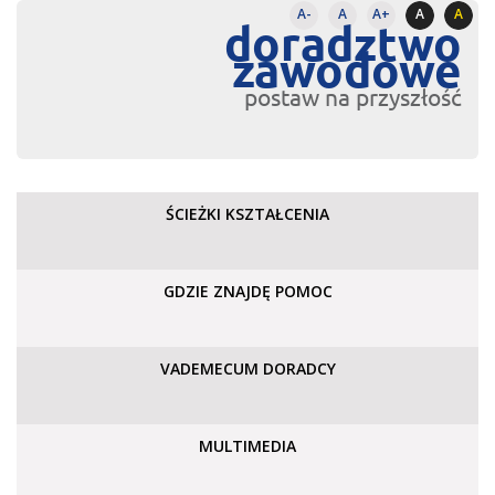
A-
A
A+
A
A
doradztwo
zawodowe
postaw na przyszłość
ŚCIEŻKI KSZTAŁCENIA
GDZIE ZNAJDĘ POMOC
VADEMECUM DORADCY
MULTIMEDIA