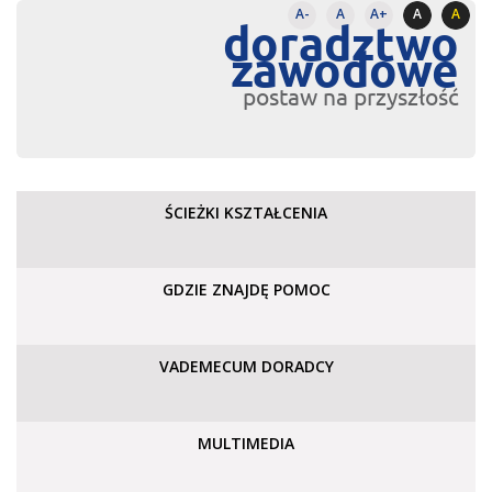
A-
A
A+
A
A
doradztwo
zawodowe
postaw na przyszłość
ŚCIEŻKI KSZTAŁCENIA
GDZIE ZNAJDĘ POMOC
VADEMECUM DORADCY
MULTIMEDIA