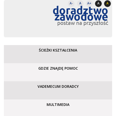
A-
A
A+
A
A
doradztwo
zawodowe
postaw na przyszłość
ŚCIEŻKI KSZTAŁCENIA
GDZIE ZNAJDĘ POMOC
VADEMECUM DORADCY
MULTIMEDIA