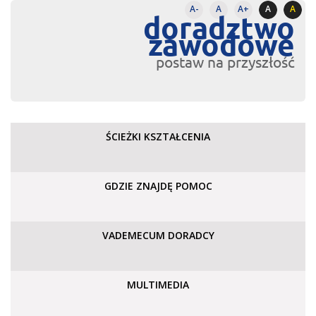
A-
A
A+
A
A
doradztwo
zawodowe
postaw na przyszłość
ŚCIEŻKI KSZTAŁCENIA
GDZIE ZNAJDĘ POMOC
VADEMECUM DORADCY
MULTIMEDIA